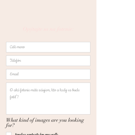
~
Kirkland, QC Kanada
luciagriffin.photo@gmail.com
Tel:
+1 438 364 7009
Opýtajte sa na fotenie:
What kind of images are you looking
for?
timeless portraits for my walls