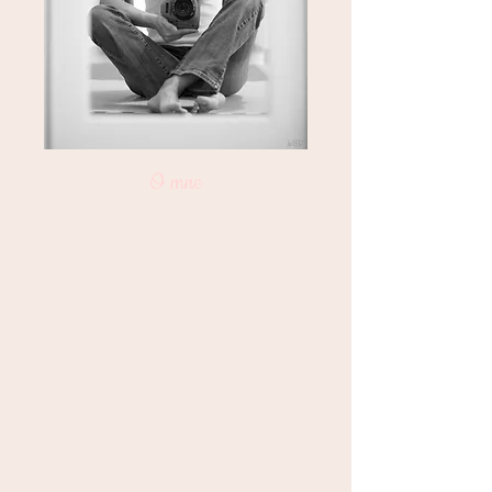
O mne
Som fotografka ľudských portrétov a
momentálne žijem v Montreali, provincii
Quebec v Kanade. Foteniu ako profesii som
sa začala venovať od roku 2015 a fotila som
prevažne rodiny, očakavajúce mamičky a ich
bábätká. V súčasnosti sa špecializujem najmä
na vytváranie krásnych portrétov starších detí
a tínejdžerov, veľmi rada pracujem s
podnikateľmi, modelkami, hercami a najmä s
najúžasnejšími ženy v našich životoch, – naše
matky a staré mamy a ich deti.