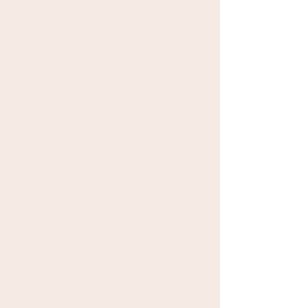
~
Prečo som sa dal
a
na fotografovanie? S
manželom máme spolu dve krásne deti a oni
ma inšpirujú, lebo chcem zachytiť každý malý
krok, vzácny okamih, dôležitý úspech, malé
detaily, ako rastú a menia sa skôr, ako sa to
pominie.
~
Viem, že jedného dňa o niekoľko rokov
budem tieto obrázky potrebovať, aby mi
pomohli ísť ďalej, pri pohľade na ne budem
znovu môcť prežiť tie krásne chvíle spolu, tie
nádherné spomienky, ako rástli a menili sa
mi pred očami.. Je to ako dať si vopred
úžasný darček.
~
Pozývam vás, aby ste si rezervovali fotenie
so
mnou a sľubujem, že vám vytvorím krásne
spomienky, ktoré si budete navždy ceniť.