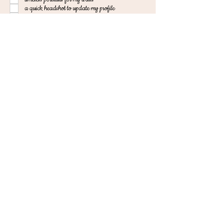
a quick headshot to update my profile
personal branding images for my business page
photos for my modeling/acting portfolio
creative photo shoot
Odoslať